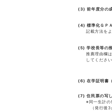
(3) 前年度分
(4) 標準化ＧＰ
記載方法を
(5) 学校長等
推薦理由欄
してくださ
(6) 在学証明
(7) 住民票の
※同一生計
（発行後3