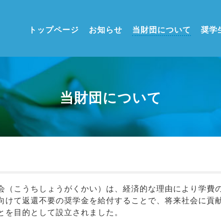
トップページ
お知らせ
当財団について
奨学
当財団について
会（こうちしょうがくかい）は、経済的な理由により学費
向けて返還不要の奨学金を給付することで、将来社会に貢
とを目的として設立されました。